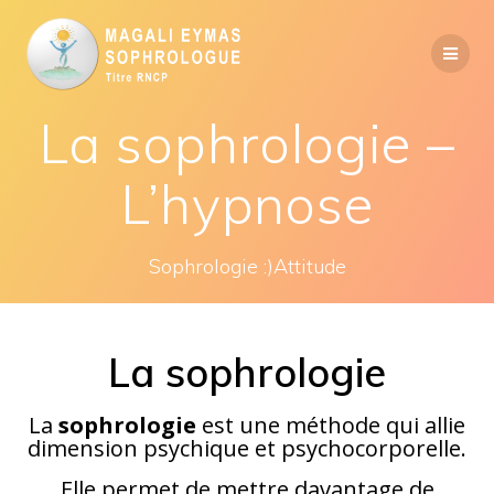
Skip
to
content
La sophrologie –
L’hypnose
Sophrologie :)Attitude
La sophrologie
La
sophrologie
est une méthode qui allie
dimension psychique et psychocorporelle.
Elle permet de mettre davantage de